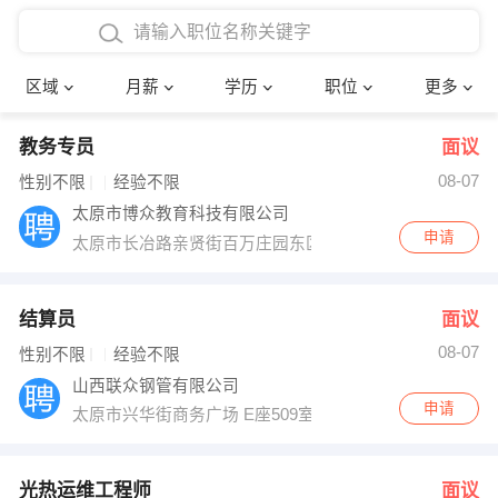
4000-5000元
本科
行政后勤
建筑装潢
确定
区域
月薪
学历
职位
更多
5000-8000元
硕士
销售岗位
教师
教务专员
面议
8000-12000元
博士
文员
护士
08-07
性别不限
经验不限
12000-20000元
财务会计
传单派发
太原市博众教育科技有限公司
申请
太原市长冶路亲贤街百万庄园东区12排5号
其他
超市零售
促销导购
网络IT
保健按摩
结算员
面议
08-07
性别不限
经验不限
快递员
前台接待
山西联众钢管有限公司
申请
太原市兴华街商务广场 E座509室
收银员
技术员/工程师
水电/机修
部门经理
光热运维工程师
面议