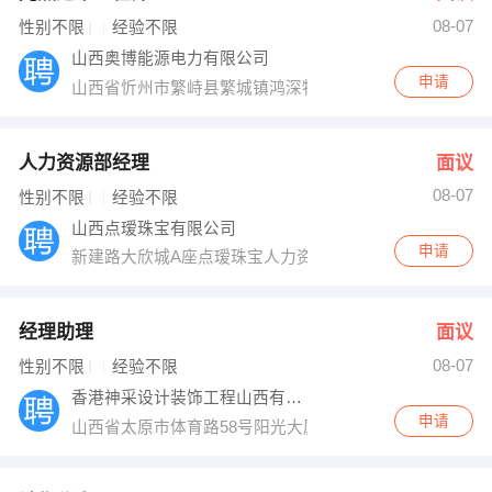
08-07
出纳
保险
性别不限
经验不限
山西奥博能源电力有限公司
编辑
法律
申请
山西省忻州市繁峙县繁城镇鸿深物流园区
保洁
贸易采购
人力资源部经理
面议
跟单
理财顾问
08-07
性别不限
经验不限
山西点瑷珠宝有限公司
其他职位
申请
新建路大欣城A座点瑷珠宝人力资源部
经理助理
面议
08-07
性别不限
经验不限
香港神采设计装饰工程山西有限公司
申请
山西省太原市体育路58号阳光大厦8层